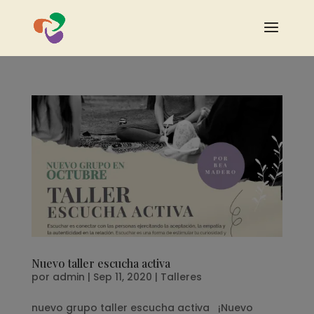
Nuevo taller escucha activa
por
admin
|
Sep 11, 2020
|
Talleres
nuevo grupo taller escucha activa ¡Nuevo