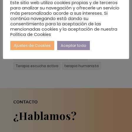
Etiquetas
Este sitio web utiliza cookies propias y de terceros
para analizar su navegación y ofrecerle un servicio
2024
2025
bea madero
Beatriz Madero
más personalizado acorde a sus intereses. Si
continúa navegando está dando su
Carl Rogers
emociones
escucha activa
gloria
consentimiento para la aceptación de las
mencionadas cookies y la aceptación de nuestra
grupo febrero escucha activa
Política de Cookies
inteligencia emocional
madrid
moralzarzal
Ajustes de Cookies
Aceptar todo
taller
taller escucha activa
taller escucha activa online
terapia
Terapia escucha activa
terapia humanista
CONTACTO
¿Hablamos?