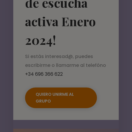
de escucha
activa Enero
2024!
Si estás interesad@, puedes
escribirme o llamarme al telefóno
+34 696 366 622
QUIERO UNIRME AL
GRUPO